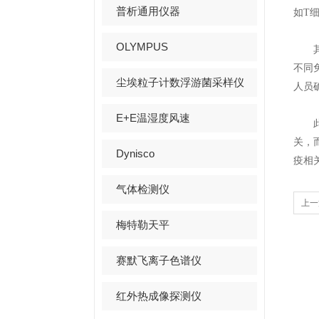
普析通用仪器
如T
OLYMPUS
其次
不同
尘埃粒子计数浮游菌采样仪
人员
E+E温湿度风速
此外
关，
Dynisco
疫相
气体检测仪
上一
梅特勒天平
控制
赛默飞离子色谱仪
红外热成像探测仪