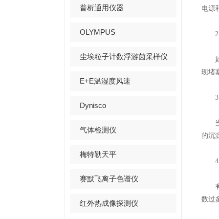
普析通用仪器
电源
OLYMPUS
2.
尘埃粒子计数浮游菌采样仪
如果
现堵
E+E温湿度风速
3.
Dynisco
当浮
气体检测仪
的沉
梅特勒天平
4.
赛默飞离子色谱仪
有时
数过
红外热成像探测仪