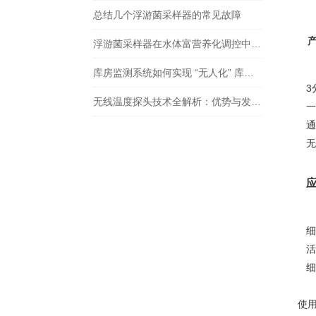
总结几个浮游菌采样器的常见故障
产
浮游菌采样器在水体富营养化调控中的应用与措施
库房监测系统如何实现 “无人化” 库存管理
3
无线温度探头技术全解析：优势与发展趋势
一
通
无
细
活
细
使用