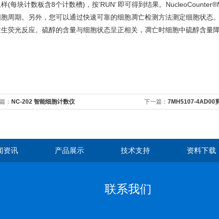
样(每块计数板含8个计数槽)，按’RUN’ 即可得到结果。NucleoCounte
胞周期。另外，您可以通过快速可靠的细胞凋亡检测方法测定细胞状态。Vita
发生荧光反应。硫醇的含量与细胞状态呈正相关，凋亡时细胞中硫醇含量
篇：
NC-202 智能细胞计数仪
下一篇：
7MH5107-4AD
闻资讯
产品展示
技术支持
资料下载
联系我们